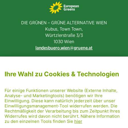
DIE GRÜNEN – GRÜNE ALTERNATIVE WIEN
Kubus, Town Town,
Würtzlerstraße 3/3​
1030 Wien
landesbuero.wien
gruene.at
NEWSLETTER ABONNIEREN
MITGLIED WERDEN
CODE OF CONDUCT
PRESSE
GRÜNE RADRETTUNG
FRIDAY NIGHTSKATING
NETIQUETTE