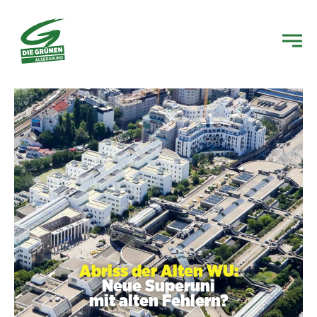
Abriss der Alten WU:
Neue Superuni
mit alten Fehlern?