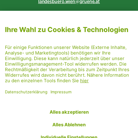
landesbuero.wien
gruene.at
NEWSLETTER ABONNIEREN
MITGLIED WERDEN
CODE OF CONDUCT
PRESSE
GRÜNE RADRETTUNG
FRIDAY NIGHTSKATING
NETIQUETTE
DATENSCHUTZ
IMPRESSUM
TRANSPARENZ
Facebook
Twitter
Instagram
Flickr
YouTube