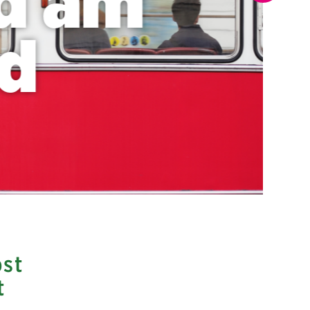
nd am
d
bst
t