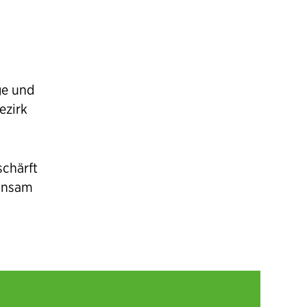
ge und
ezirk
schärft
einsam