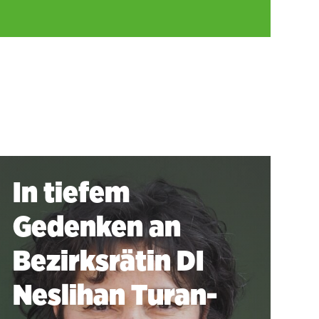
In tiefem
Gedenken an
Bezirksrätin DI
Neslihan Turan-