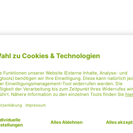
mine Am Alserg
!
6
zirk, Alsergrund (Wien)