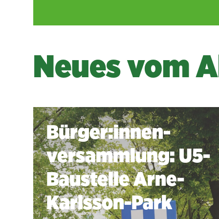
Neues vom A
Bürger:innen­
versammlung: U5-
Baustelle Arne-
Karlsson-Park