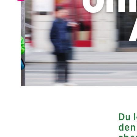
Öffi
Du 
den 