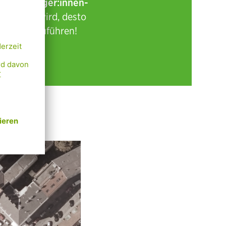
n der Bürger:innen-
r der Ruf wird, desto
me weiterzuführen!
äume: