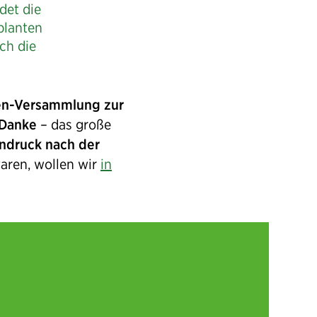
det die
planten
ch die
en-Versammlung zur
Danke
– das große
indruck nach der
waren, wollen wir
in