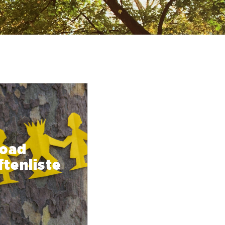
oad
ftenliste