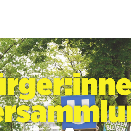
rger:inn
ersammlu