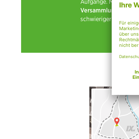
Aufgänge. Mit der
Unt
Versammlung am 22.
schwieriger wird es f
Die 