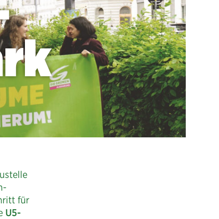
-
ark
ustelle
n-
itt für
ie
U5-