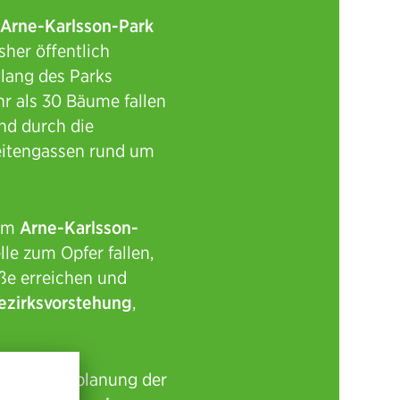
m
Arne-Karlsson-Park
sher öffentlich
tlang des Parks
r als 30 Bäume fallen
nd durch die
eitengassen rund um
 im
Arne-Karlsson-
le zum Opfer fallen,
ße erreichen und
ezirksvorstehung
,
wir die Neuplanung der