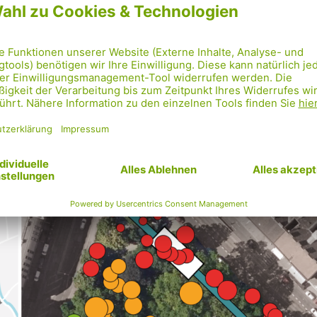
erstützung unserer neuen Petition und Teilnahme a
 Jänner
können wir ein klares Signal setzen. Je laute
ür die Stadt Wien die Planungen auf Kosten der Bäu
U5-Station gefährdet diese B