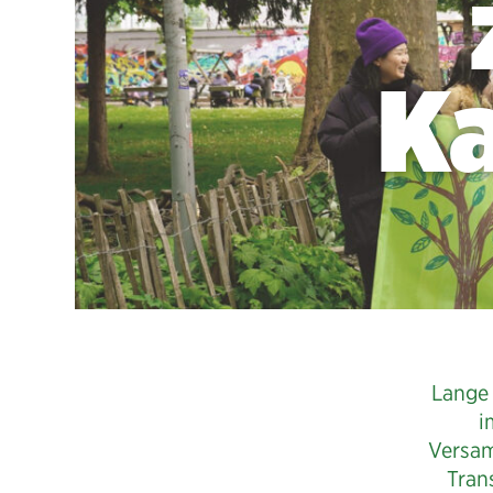
Ka
Lange 
i
Versam
Tran