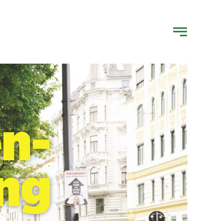
en-
ng