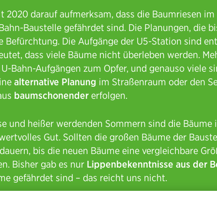
t 2020 darauf aufmerksam, dass die Baumriesen i
Bahn-Baustelle gefährdet sind. Die Planungen, die bi
e Befürchtung. Die Aufgänge der U5-Station sind en
utet, dass viele Bäume nicht überleben werden. Meh
n U-Bahn-Aufgängen zum Opfer, und genauso viele si
Eine
alternative Planung
im Straßenraum oder den S
taus
baumschonender
erfolgen.
rise und heißer werdenden Sommern sind die Bäume
ertvolles Gut. Sollten die großen Bäume der Baustel
dauern, bis die neuen Bäume eine vergleichbare Grö
n. Bisher gab es nur
Lippenbekenntnisse aus der B
me gefährdet sind – das reicht uns nicht.
twas zu verändern. Jetzt wird geplant. Daher fordern 